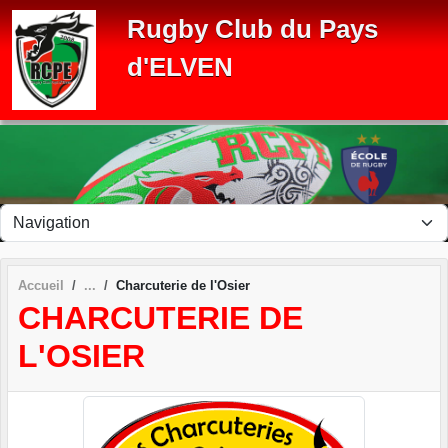
Panneau de gestion des cookies
Rugby Club du Pays
d'ELVEN
Accueil
Charcuterie de l'Osier
CHARCUTERIE DE
L'OSIER