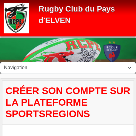
Panneau de gestion des cookies
Rugby Club du Pays
d'ELVEN
CRÉER SON COMPTE SUR
LA PLATEFORME
SPORTSREGIONS